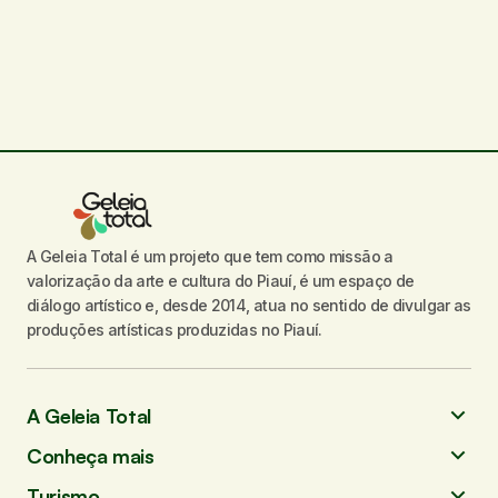
O seu endereço de e-mail não será
publicado.
Campos obrigatórios são
marcados com
*
Comentário
*
A Geleia Total é um projeto que tem como missão a
Seu nome
*
valorização da arte e cultura do Piauí, é um espaço de
diálogo artístico e, desde 2014, atua no sentido de divulgar as
Seu e-mail
*
produções artísticas produzidas no Piauí.
Enviar comentário
A Geleia Total
Conheça mais
Turismo