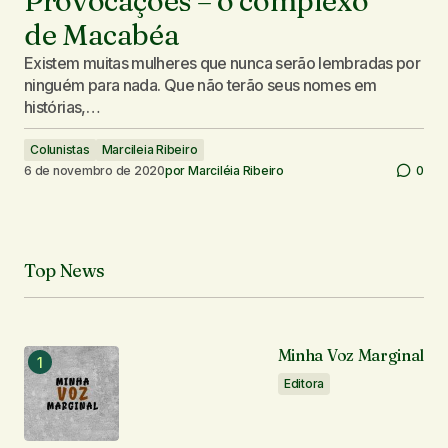
Provocações – o complexo
de Macabéa
Existem muitas mulheres que nunca serão lembradas por
ninguém para nada. Que não terão seus nomes em
histórias,…
Colunistas
Marcileia Ribeiro
6 de novembro de 2020
por
Marciléia Ribeiro
0
Top News
Minha Voz Marginal
Editora