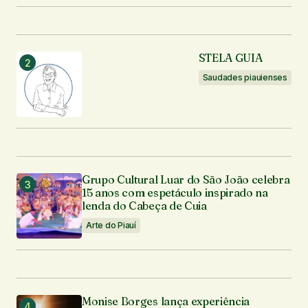
STELA GUIA
Saudades piauienses
Grupo Cultural Luar do São João celebra
15 anos com espetáculo inspirado na
lenda do Cabeça de Cuia
Arte do Piauí
Monise Borges lança experiência