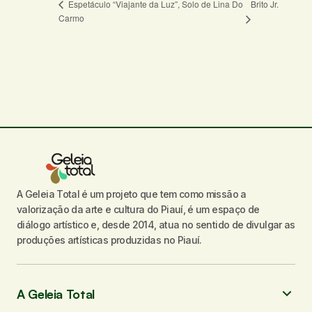
Brito Jr.
Espetáculo “Viajante da Luz”, Solo de Lina Do
Carmo
O seu endereço de e-mail não será
publicado.
Campos obrigatórios são
marcados com
*
Comentário
*
A Geleia Total é um projeto que tem como missão a
Seu nome
*
valorização da arte e cultura do Piauí, é um espaço de
diálogo artístico e, desde 2014, atua no sentido de divulgar as
Seu e-mail
*
produções artísticas produzidas no Piauí.
Enviar comentário
A Geleia Total