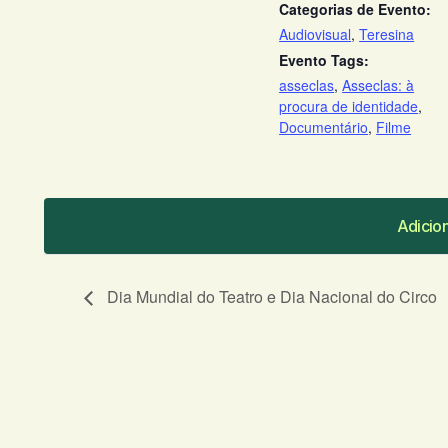
Categorias de Evento:
Audiovisual
,
Teresina
Evento Tags:
asseclas
,
Asseclas: à
procura de identidade
,
Documentário
,
Filme
Adicio
Adicio
Dia Mundial do Teatro e Dia Nacional do Circo
O seu endereço de e-mail não será publicado.
C
Comentário
*