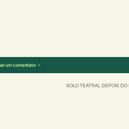
nar um comentário
nar um comentário
SOLO TEATRAL DEPOIS DO
ampos obrigatórios são marcados com
*