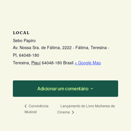
LOCAL
Sebo Papiro
Av. Nossa Sra. de Fátima, 2222 - Fátima, Teresina -
PI, 64048-180
Teresina
,
Piauí
64048-180
Brasil
+ Google Map
Adicionar um comentário
Adicionar um comentário
Lançamento do Livro Mulheres de
Convivência
Musical
Cinema
O seu endereço de e-mail não será
publicado.
Campos obrigatórios são