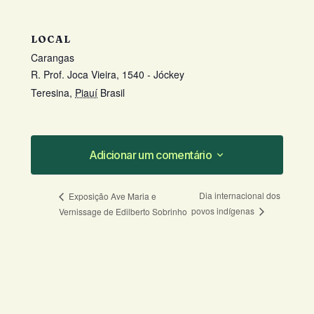
LOCAL
Carangas
R. Prof. Joca Vieira, 1540 - Jóckey
Teresina
,
Piauí
Brasil
Adicionar um comentário
Adicionar um comentário
Dia internacional dos
Exposição Ave Maria e
povos indígenas
Vernissage de Edilberto Sobrinho
O seu endereço de e-mail não será
publicado.
Campos obrigatórios são
marcados com
*
Comentário
*