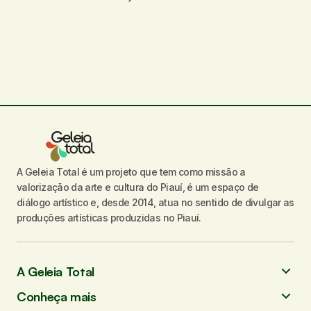
O seu endereço de e-mail não será
publicado.
Campos obrigatórios são
marcados com
*
Comentário
*
A Geleia Total é um projeto que tem como missão a
Seu nome
*
valorização da arte e cultura do Piauí, é um espaço de
diálogo artístico e, desde 2014, atua no sentido de divulgar as
Seu e-mail
*
produções artísticas produzidas no Piauí.
Enviar comentário
A Geleia Total
Conheça mais