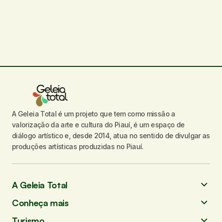
O seu endereço de e-mail não será
publicado.
Campos obrigatórios são
marcados com
*
Comentário
*
A Geleia Total é um projeto que tem como missão a
Seu nome
*
valorização da arte e cultura do Piauí, é um espaço de
diálogo artístico e, desde 2014, atua no sentido de divulgar as
Seu e-mail
*
produções artísticas produzidas no Piauí.
Enviar comentário
A Geleia Total
Conheça mais
Turismo