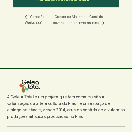
Adicionar um comentário
Concertos Matinais – Coral da
“Conexão
Workshop”
Universidade Federal do Piauí
O seu endereço de e-mail não será
publicado.
Campos obrigatórios são
marcados com
*
Comentário
*
A Geleia Total é um projeto que tem como missão a
Seu nome
*
valorização da arte e cultura do Piauí, é um espaço de
diálogo artístico e, desde 2014, atua no sentido de divulgar as
Seu e-mail
*
produções artísticas produzidas no Piauí.