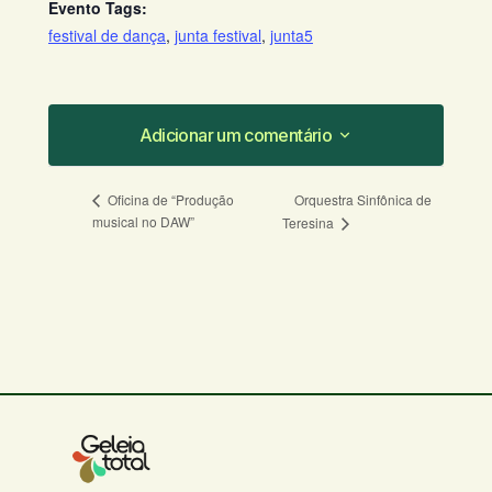
Evento Tags:
festival de dança
,
junta festival
,
junta5
Adicionar um comentário
Adicionar um comentário
Orquestra Sinfônica de
Oficina de “Produção
musical no DAW”
Teresina
O seu endereço de e-mail não será
publicado.
Campos obrigatórios são
marcados com
*
Comentário
*