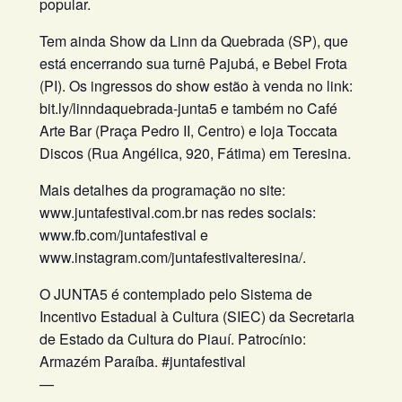
popular.
Tem ainda Show da Linn da Quebrada (SP), que
está encerrando sua turnê Pajubá, e Bebel Frota
(PI). Os ingressos do show estão à venda no link:
bit.ly/linndaquebrada-junta5 e também no Café
Arte Bar (Praça Pedro II, Centro) e loja Toccata
Discos (Rua Angélica, 920, Fátima) em Teresina.
Mais detalhes da programação no site:
www.juntafestival.com.br nas redes sociais:
www.fb.com/juntafestival e
www.instagram.com/juntafestivalteresina/.
O JUNTA5 é contemplado pelo Sistema de
Incentivo Estadual à Cultura (SIEC) da Secretaria
de Estado da Cultura do Piauí. Patrocínio:
Armazém Paraíba. #juntafestival
—