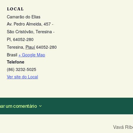
LOCAL
Camarão do Elias
Av. Pedro Almeida, 457 -
São Cristóvão, Teresina -
PI, 64052-280
Teresina
,
Piauí
64052-280
Brasil
+ Google Map
Telefone
(86) 3232-5025
Ver site do Local
nar um comentário
nar um comentário
Vavá Rib