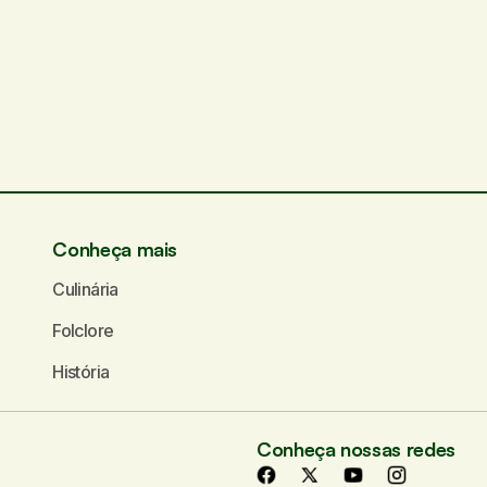
ampos obrigatórios são marcados com
*
Seu e-mail
*
Conheça mais
Culinária
Folclore
História
Conheça nossas redes