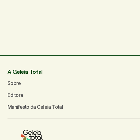
O seu endereço de e-mail não será publicado.
C
Comentário
*
Seu nome
*
A Geleia Total
Sobre
Enviar comentário
Editora
Manifesto da Geleia Total