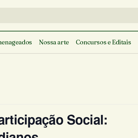
enageados
Nossa arte
Concursos e Editais
rticipação Social:
dianos