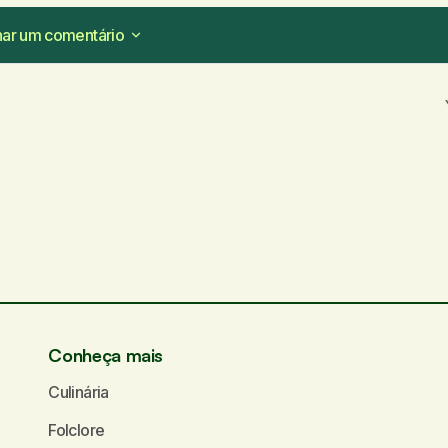
nar um comentário
nar um comentário
ampos obrigatórios são marcados com
*
Seu e-mail
*
Conheça mais
Culinária
Folclore