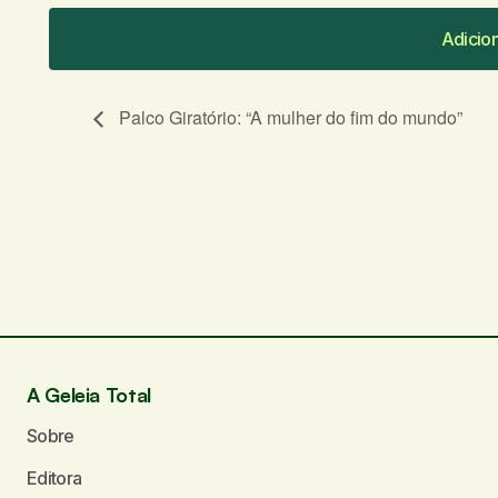
Adicio
Adicio
Palco Giratório: “A mulher do fim do mundo”
O seu endereço de e-mail não será publicado.
C
Comentário
*
Seu nome
*
A Geleia Total
Sobre
Enviar comentário
Editora