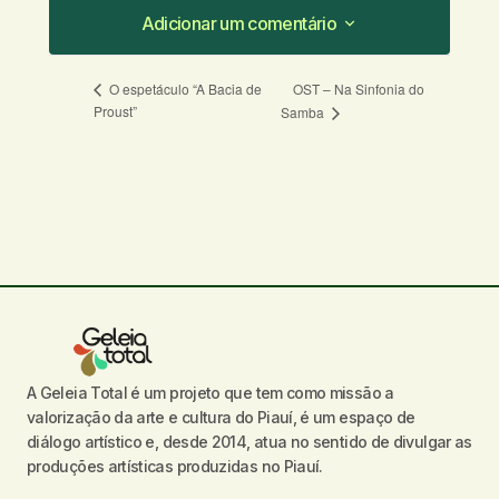
Adicionar um comentário
Adicionar um comentário
OST – Na Sinfonia do
O espetáculo “A Bacia de
Proust”
Samba
O seu endereço de e-mail não será
publicado.
Campos obrigatórios são
marcados com
*
Comentário
*
A Geleia Total é um projeto que tem como missão a
Seu nome
*
valorização da arte e cultura do Piauí, é um espaço de
diálogo artístico e, desde 2014, atua no sentido de divulgar as
Seu e-mail
*
produções artísticas produzidas no Piauí.