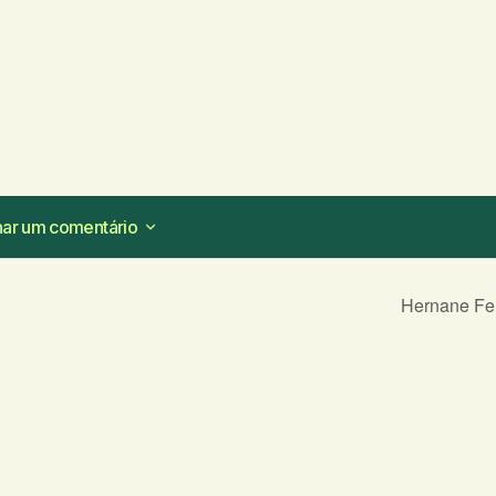
nar um comentário
nar um comentário
Hernane Fe
ampos obrigatórios são marcados com
*