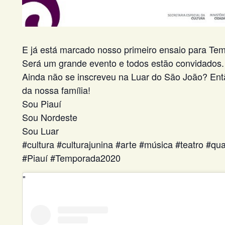
E já está marcado nosso primeiro ensaio para T
Será um grande evento e todos estão convidados.
Ainda não se inscreveu na Luar do São João? Entã
da nossa família!
Sou Piauí
Sou Nordeste
Sou Luar
#cultura #culturajunina #arte #música #teatro #q
#Piauí #Temporada2020