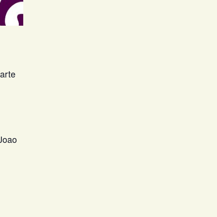
arte
oJoao