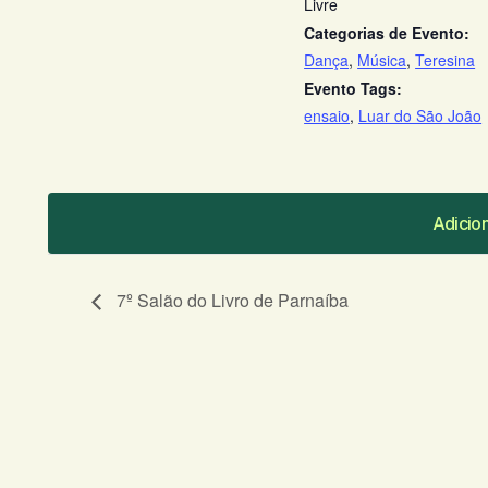
Livre
Categorias de Evento:
Dança
,
Música
,
Teresina
Evento Tags:
ensaio
,
Luar do São João
Adicio
Adicio
7º Salão do Livro de Parnaíba
O seu endereço de e-mail não será publicado.
C
Comentário
*