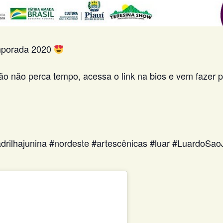
emporada 2020
o não perca tempo, acessa o link na bios e vem fazer p
uadrilhajunina #nordeste #artescênicas #luar #LuardoSa