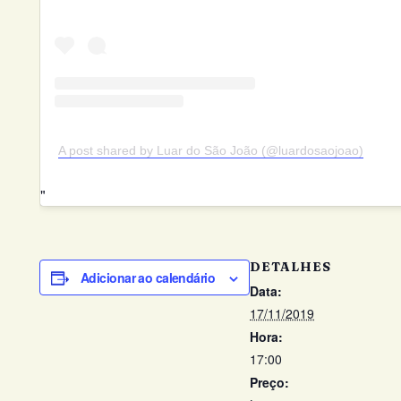
A post shared by Luar do São João (@luardosaojoao)
DETALHES
Adicionar ao calendário
Data:
17/11/2019
Hora:
17:00
Preço: