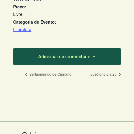
Preço:
Livre
Categoria de Evento:
Literatura
Adicionar um comentário
Adicionar um comentário
Sertãomundo de Cipriano
Lusófono dia 26
O seu endereço de e-mail não será
publicado.
Campos obrigatórios são
marcados com
*
Comentário
*