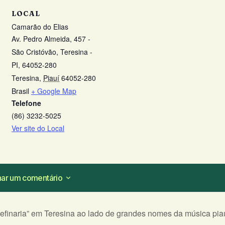
LOCAL
Camarão do Elias
Av. Pedro Almeida, 457 -
São Cristóvão, Teresina -
PI, 64052-280
Teresina
,
Piauí
64052-280
Brasil
+ Google Map
Telefone
(86) 3232-5025
Ver site do Local
nar um comentário
nar um comentário
efinaria” em Teresina ao lado de grandes nomes da música pia