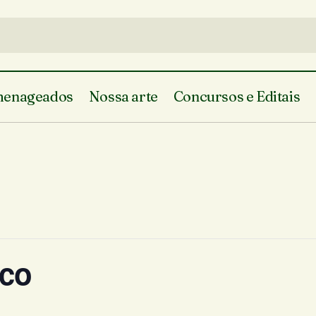
enageados
Nossa arte
Concursos e Editais
nco