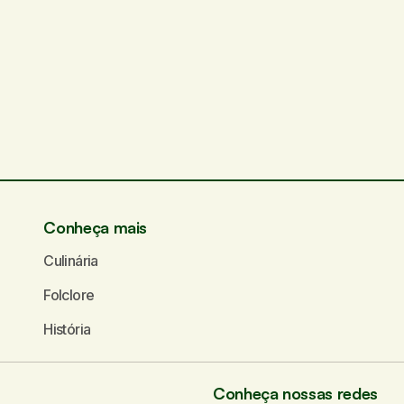
ampos obrigatórios são marcados com
*
Seu e-mail
*
Conheça mais
Culinária
Folclore
História
Conheça nossas redes