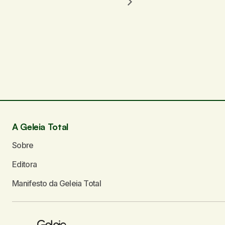
O seu endereço de e-mail não será publicado.
C
Comentário
*
Seu nome
*
A Geleia Total
Enviar comentário
Sobre
Editora
Manifesto da Geleia Total