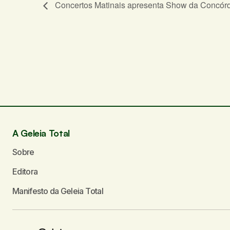
Concertos Matinais apresenta Show da Concórd
O seu endereço de e-mail não será publicado.
C
Comentário
*
Seu nome
*
A Geleia Total
Sobre
Enviar comentário
Editora
Manifesto da Geleia Total