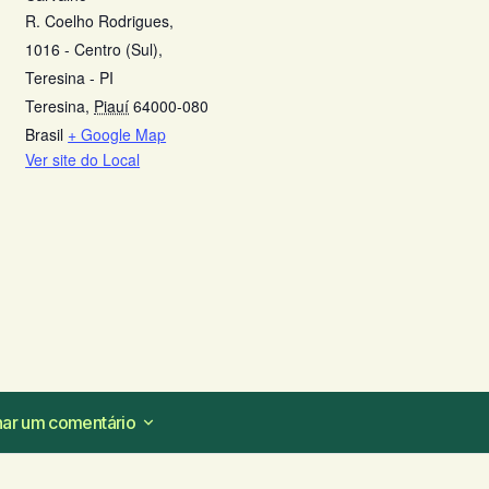
R. Coelho Rodrigues,
1016 - Centro (Sul),
Teresina - PI
Teresina
,
Piauí
64000-080
Brasil
+ Google Map
Ver site do Local
nar um comentário
nar um comentário