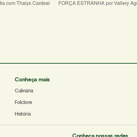
ia com Thalys Cardeal
FORÇA ESTRANHA por Vallery Ag
ampos obrigatórios são marcados com
*
Seu e-mail
*
Conheça mais
Culinária
Folclore
História
Conheça nossas redes