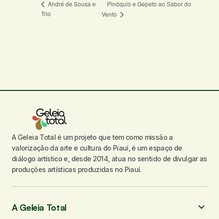
Pinóquio e Gepeto ao Sabor do
André de Sousa e
Trio
Vento
O seu endereço de e-mail não será
publicado.
Campos obrigatórios são
marcados com
*
Comentário
*
A Geleia Total é um projeto que tem como missão a
Seu nome
*
valorização da arte e cultura do Piauí, é um espaço de
diálogo artístico e, desde 2014, atua no sentido de divulgar as
Seu e-mail
*
produções artísticas produzidas no Piauí.
Enviar comentário
A Geleia Total