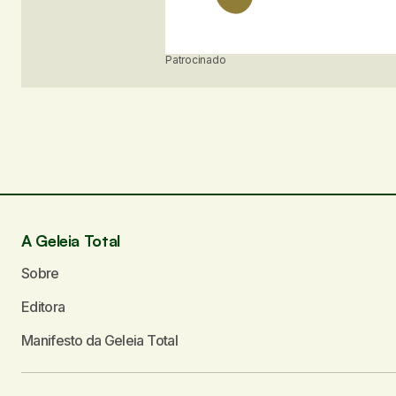
s
u
Patrocinado
a
i
s
d
e
A Geleia Total
E
Sobre
v
Editora
e
Manifesto da Geleia Total
n