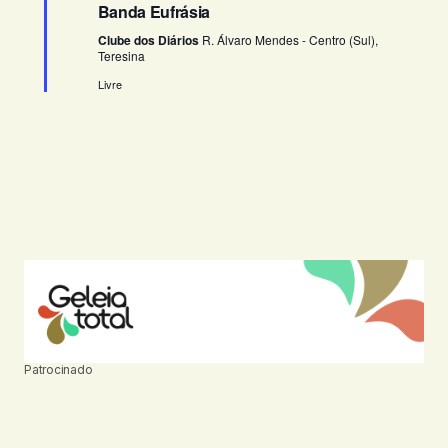
Banda Eufrásia
t
o
e
o
Clube dos Diários
R. Álvaro Mendes - Centro (Sul),
v
Teresina
s
i
Livre
s
u
a
i
s
d
e
E
v
e
Patrocinado
n
t
o