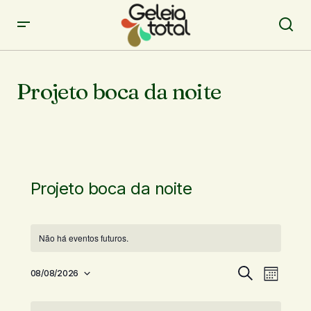
Projeto boca da noite
Projeto boca da noite
Não há eventos futuros.
P
N
08/08/2026
Procurar
Mês
Selecione
a
e
eventos
a
C
v
s
data.