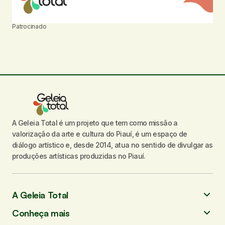
o
n
d
t
o
e
Patrocinado
v
i
s
u
a
i
A Geleia Total é um projeto que tem como missão a
s
valorização da arte e cultura do Piauí, é um espaço de
d
diálogo artístico e, desde 2014, atua no sentido de divulgar as
e
produções artísticas produzidas no Piauí.
E
v
A Geleia Total
e
n
Conheça mais