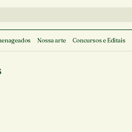
enageados
Nossa arte
Concursos e Editais
s