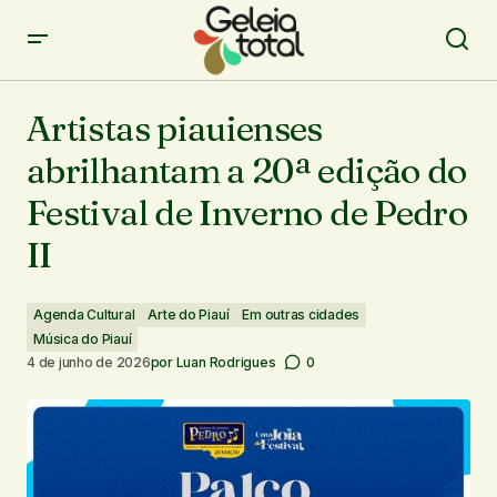
Artistas piauienses abrilhantam a 20ª edição do Festival
de Inverno de Pedro II
Artistas piauienses
abrilhantam a 20ª edição do
Festival de Inverno de Pedro
II
Agenda Cultural
Arte do Piauí
Em outras cidades
Música do Piauí
4 de junho de 2026
por
Luan Rodrigues
0