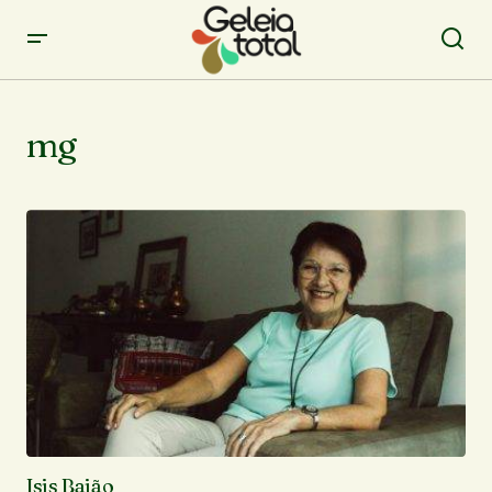
mg
Isis Baião