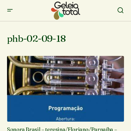
phb-02-09-18
Sonora Brasil – teresina/Floriano/Parnaíba –