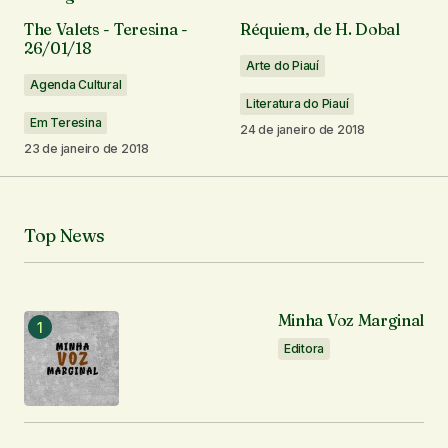
24 de janeiro de 2018 em 08:07
The Valets - Teresina -
Réquiem, de H. Dobal
26/01/18
Responder
Arte do Piauí
Agenda Cultural
Literatura do Piauí
Em Teresina
Fantástico, meu amigo.
24 de janeiro de 2018
23 de janeiro de 2018
Lorrana Lima
22 de agosto de 2018 em 00:30
Responder
Top News
Minha Voz Marginal
O seu endereço de e-mail não será publicado.
Editora
Campos obrigatórios são marcados com
*
Comentário
*