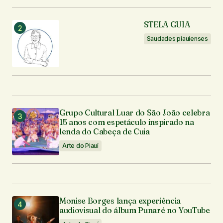
STELA GUIA
Saudades piauienses
Seu nome
*
Seu e-mail
*
Notifique-me sobre novos comentários por e-mail.
Grupo Cultural Luar do São João celebra
15 anos com espetáculo inspirado na
lenda do Cabeça de Cuia
Notifique-me sobre novas publicações por e-mail.
Arte do Piauí
Enviar comentário
Monise Borges lança experiência
audiovisual do álbum Punaré no YouTube