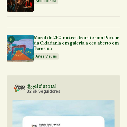
Arte do Piauí
Mural de 260 metros transforma Parque
da Cidadania em galeria a céu aberto em
Teresina
Artes Visuais
@geleiatotal
32.9k Seguidores