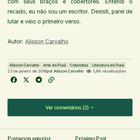
com seus braços e cobertores. Entendi o
recado, eu não sou um escritor. Desisti, parei de
lutar e veio o primeiro verso.
Autor:
Alisson Carvalho
Alisson Carvalho
Arte do Piauí
Colunistas
Literatura do Piauí
23 de janeiro de 2018
por
Alisson Carvalho
3,6K visualizações
Ver comentários (2)
Ver comentários (2)
Muito bom o texto.
Postagem anterior
Próximo Post
Bosco Ferreira