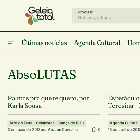
Procurar
Últimas notícias
Agenda Cultural
Hom
AbsoLUTAS
Palmas pra que te quero, por
Espetáculo
Karla Sousa
Teresina – 
Arte do Piauí
Colunistas
Dança do Piauí
Agenda Cultural
3 de maio de 2018
por
Alisson Carvalho
0
13 de abril de 201