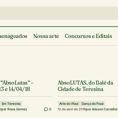
enageados
Nossa arte
Concursos e Editais
 “AbsoLutas” –
AbsoLUTAS, do Balé da
13 e 14/04/18
Cidade de Teresina
Em Teresina
Arte do Piauí
Dança do Piauí
8
por
Rose Gomez
0
13 de abril de 2018
por
Alisson Carvalho