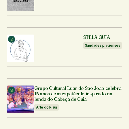
STELA GUIA
Saudades piauienses
Grupo Cultural Luar do São João celebra
15 anos com espetáculo inspirado na
lenda do Cabeça de Cuia
Arte do Piauí