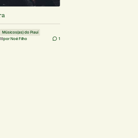
ra
Músicos(as) do Piauí
18
por
Noé Filho
1