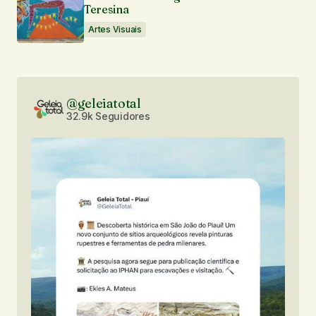
Teresina
Artes Visuais
@geleiatotal
32.9k Seguidores