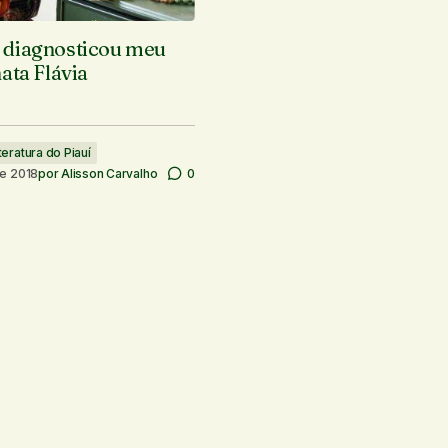
 diagnosticou meu
ata Flávia
teratura do Piauí
e 2018
por
Alisson Carvalho
0