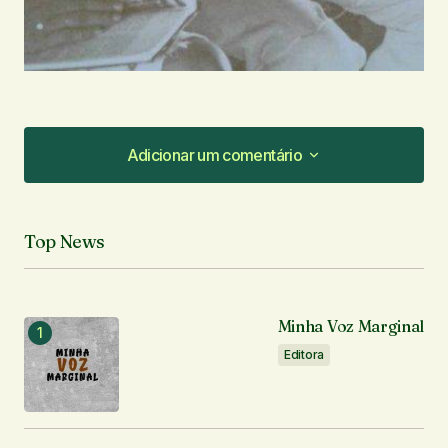
Adicionar um comentário
Adicionar um comentário
Top News
O seu endereço de e-mail não será publicado.
Campos obrigatórios são marcados com
*
Minha Voz Marginal
Comentário
*
Editora