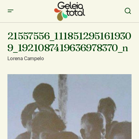
21557556_111851295161930
9_1921087419636978370_n
Lorena Campelo