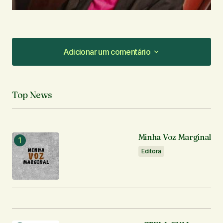
Adicionar um comentário
Adicionar um comentário
Top News
O seu endereço de e-mail não será publicado.
Campos obrigatórios são marcados com
*
Minha Voz Marginal
Comentário
*
Editora
Seu nome
*