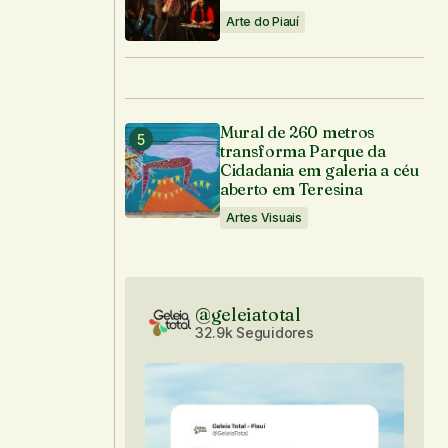
Arte do Piauí
Mural de 260 metros
transforma Parque da
Cidadania em galeria a céu
aberto em Teresina
Artes Visuais
@geleiatotal
32.9k Seguidores