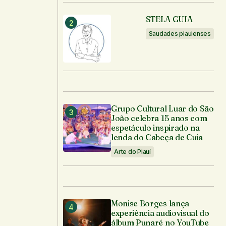
STELA GUIA
Saudades piauienses
Grupo Cultural Luar do São
João celebra 15 anos com
espetáculo inspirado na
lenda do Cabeça de Cuia
Arte do Piauí
Monise Borges lança
experiência audiovisual do
álbum Punaré no YouTube