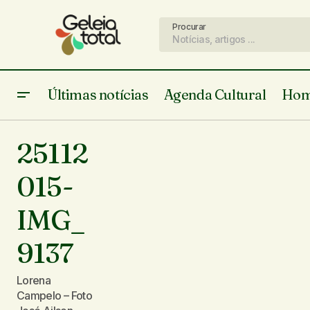
Procurar
Últimas notícias
Agenda Cultural
Hom
25112
015-
IMG_
9137
Lorena
Campelo – Foto