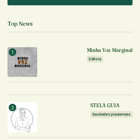
Adicionar um comentário
Top News
O seu endereço de e-mail não será publicado.
Campos obrigatórios são marcados com
*
Minha Voz Marginal
Comentário
*
Editora
Seu nome
*
STELA GUIA
Seu e-mail
*
Saudades piauienses
Enviar comentário