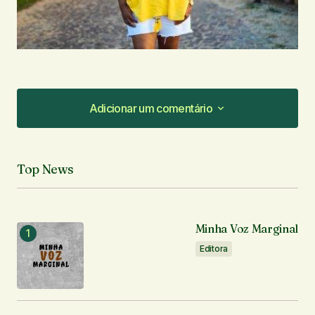
Adicionar um comentário
Adicionar um comentário
Top News
O seu endereço de e-mail não será publicado.
Campos obrigatórios são marcados com
*
Minha Voz Marginal
Comentário
*
Editora