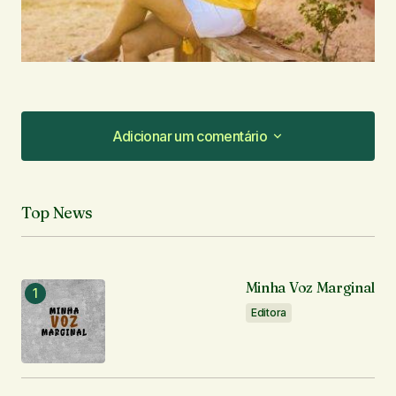
Adicionar um comentário
Adicionar um comentário
Top News
O seu endereço de e-mail não será publicado.
Campos obrigatórios são marcados com
*
Minha Voz Marginal
Comentário
*
Editora