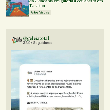
da Cidadania em galeria a céu aberto em
Teresina
Artes Visuais
@geleiatotal
32.9k Seguidores