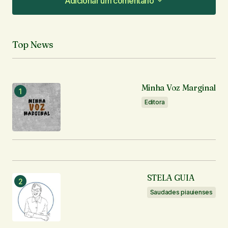
Adicionar um comentário
Adicionar um comentário
Top News
O seu endereço de e-mail não será publicado.
Campos obrigatórios são marcados com
*
Minha Voz Marginal
Comentário
*
Editora
Seu nome
*
STELA GUIA
Seu e-mail
*
Saudades piauienses