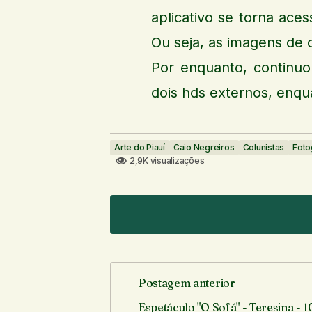
aplicativo se torna aces
Ou seja, as imagens de 
Por enquanto, continu
dois hds externos, enqu
Arte do Piauí
Caio Negreiros
Colunistas
Foto
2,9K visualizações
Postagem anterior
O seu endereço de e-mail não ser
Espetáculo "O Sofá" - Teresina - 