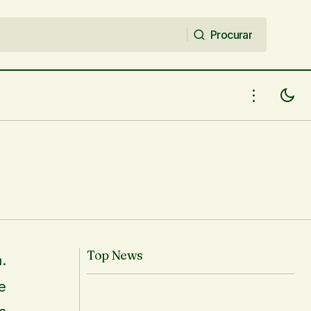
Procurar
Procurar
Solange Couto em circulação pelo
edição
Piauí - 09 a 14/04/2018
Top News
.
e