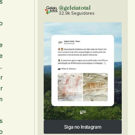
s
@geleiatotal
32.9k Seguidores
o
e
e
.
r
r
m
s
Siga no Instagram
o