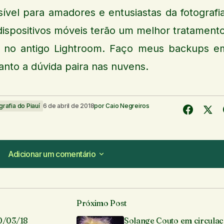
sível para amadores e entusiastas da fotografia
dispositivos móveis terão um melhor tratamento
o no antigo Lightroom. Faço meus backups e
anto a dúvida paira nas nuvens.
grafia do Piauí
6 de abril de 2018
por
Caio Negreiros
Adicionar um comentário
Adicionar um comentário
Próximo Post
á publicado.
Campos obrigatórios são marcados com
*
10/03/18
Solange Couto em circula