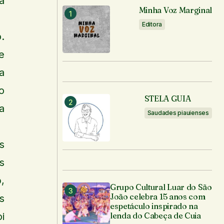
a
Minha Voz Marginal
Editora
.
e
a
o
STELA GUIA
a
Saudades piauienses
s
s
,
Grupo Cultural Luar do São
João celebra 15 anos com
s
espetáculo inspirado na
i
lenda do Cabeça de Cuia