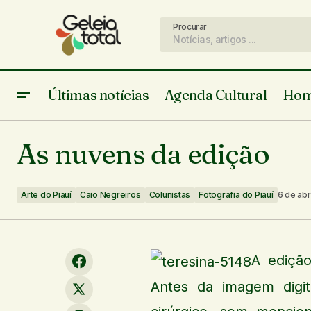
Procurar
Últimas notícias
Agenda Cultural
Hom
Espetáculo "O Sofá" - Teresina -
Arte do
As nuvens da edição
10/03/18
Arte do Piauí
Caio Negreiros
Colunistas
Fotografia do Piauí
6 de abr
A edição
Antes da imagem digit