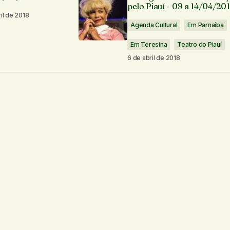
pelo Piauí - 09 a 14/04/20
il de 2018
Agenda Cultural
Em Parnaíba
Em Teresina
Teatro do Piauí
6 de abril de 2018
Seu e-mail
*
os por e-mail.
Notifique-me sobre novas publicações por e