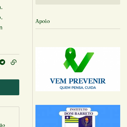
Siga no Instagram
.
.
Apoio
m
ção