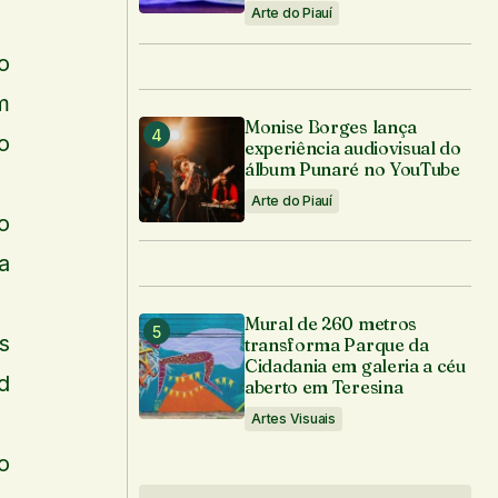
Arte do Piauí
o
m
Monise Borges lança
o
experiência audiovisual do
álbum Punaré no YouTube
Arte do Piauí
o
a
Mural de 260 metros
s
transforma Parque da
Cidadania em galeria a céu
d
aberto em Teresina
Artes Visuais
o