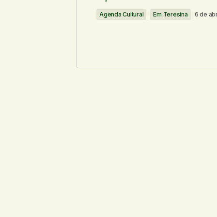
Agenda Cultural
Em Teresina
6 de abr
Comentário
*
Seu nome
*
Notifique-me sobre novos comentári
Enviar comentário