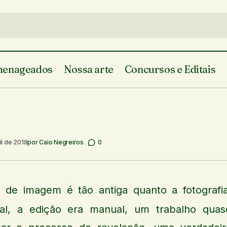
enageados
Nossa arte
Concursos e Editais
As nuvens da 
 Piauí
Caio Negreiros
Colunistas
Fotografia do Piauí
il de 2018
por
Caio Negreiros
0
 de imagem é tão antiga quanto a fotografia
al, a edição era manual, um trabalho quas