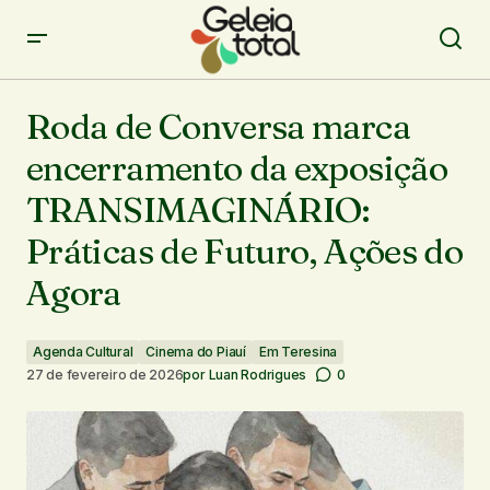
Roda de Conversa marca encerramento da exposição
TRANSIMAGINÁRIO: Práticas de Futuro, Ações do
Roda de Conversa marca
Agora
encerramento da exposição
TRANSIMAGINÁRIO:
Práticas de Futuro, Ações do
Agora
Agenda Cultural
Cinema do Piauí
Em Teresina
27 de fevereiro de 2026
por
Luan Rodrigues
0