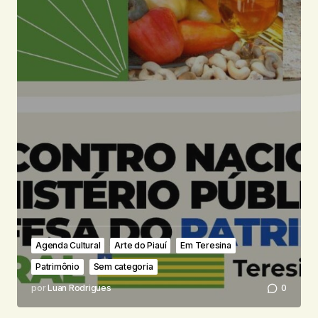
Agenda Cultural
Arte do Piauí
Em Teresina
Patrimônio
Sem categoria
por
Luan Rodrigues
0