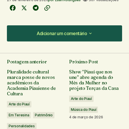
Adicionar um comentário
Adicionar um comentário
Postagem anterior
Próximo Post
O seu endereço de e-mail não será publicado.
Pluralidade cultural
Show “Piauí que nos
Campos obrigatórios são marcados com
*
marca posse de novos
une” abre agenda do
acadêmicos da
Mês da Mulher no
Academia Piauiense de
projeto Terças da Casa
Comentário
*
Cultura
Arte do Piauí
Arte do Piauí
Música do Piauí
Em Teresina
Patrimônio
4 de março de 2026
Seu nome
*
Personalidades