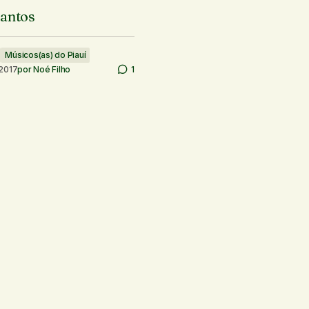
antos
Músicos(as) do Piauí
 2017
por
Noé Filho
1