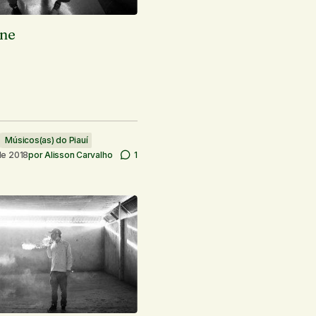
ine
Músicos(as) do Piauí
de 2018
por
Alisson Carvalho
1