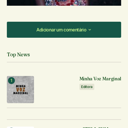
Adicionar um comentário
Adicionar um comentário
Top News
O seu endereço de e-mail não será publicado.
Campos obrigatórios são marcados com
*
Minha Voz Marginal
Comentário
*
Editora
Seu nome
*