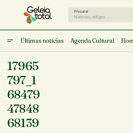
Procurar
Últimas notícias
Agenda Cultural
Hom
17965
797_1
68479
47848
68139