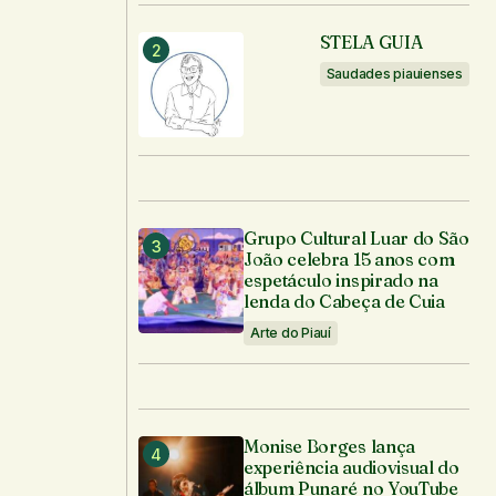
STELA GUIA
Saudades piauienses
Grupo Cultural Luar do São
João celebra 15 anos com
espetáculo inspirado na
lenda do Cabeça de Cuia
Arte do Piauí
Monise Borges lança
experiência audiovisual do
álbum Punaré no YouTube