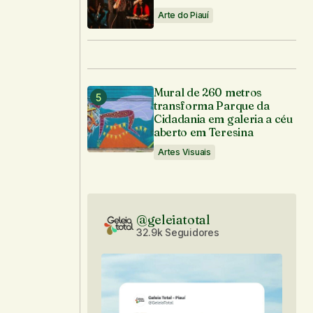
Arte do Piauí
Mural de 260 metros
transforma Parque da
Cidadania em galeria a céu
aberto em Teresina
Artes Visuais
@geleiatotal
32.9k Seguidores