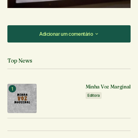
Adicionar um comentário
Adicionar um comentário
Top News
O seu endereço de e-mail não será publicado.
Campos obrigatórios são marcados com
*
Minha Voz Marginal
Comentário
*
Editora
Seu nome
*