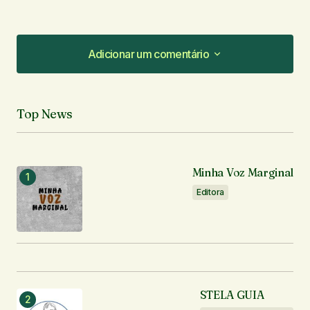
Adicionar um comentário
Adicionar um comentário
Top News
O seu endereço de e-mail não será publicado.
Campos obrigatórios são marcados com
*
Minha Voz Marginal
Comentário
*
Editora
Seu nome
*
STELA GUIA