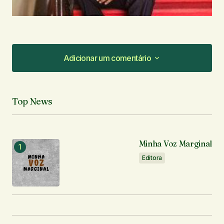
Adicionar um comentário
Adicionar um comentário
Top News
O seu endereço de e-mail não será publicado.
Campos obrigatórios são marcados com
*
Minha Voz Marginal
Comentário
*
Editora
Seu nome
*