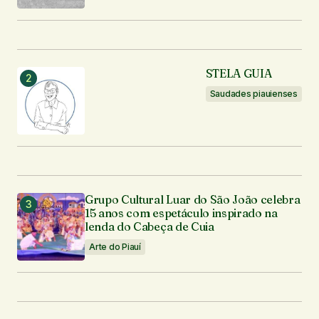
STELA GUIA
Saudades piauienses
Grupo Cultural Luar do São João celebra
15 anos com espetáculo inspirado na
lenda do Cabeça de Cuia
Arte do Piauí