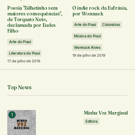
O seu endereço de e-mail não será publicado.
Poesia "Bilhetinho sem
O indie rock da Eufrásia,
Campos obrigatórios são marcados com
*
maiores consequências",
por Wonnack
de Torquato Neto,
declamada por Eudes
Arte do Piauí
Colunistas
Comentário
*
Filho
Música do Piauí
Arte do Piauí
Wonnack Alves
Literatura do Piauí
19 de julho de 2019
17 de julho de 2019
Seu nome
*
Seu e-mail
*
Top News
Notifique-me sobre novos comentários por e-mail.
Minha Voz Marginal
Notifique-me sobre novas publicações por e-mail.
Editora
Enviar comentário