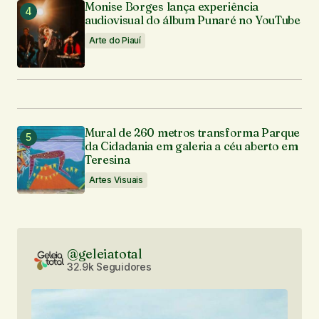
Monise Borges lança experiência
audiovisual do álbum Punaré no YouTube
Arte do Piauí
Mural de 260 metros transforma Parque
da Cidadania em galeria a céu aberto em
Teresina
Artes Visuais
@geleiatotal
32.9k Seguidores