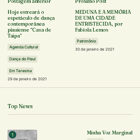
Postagem anterior
Próximo Post
O seu endereço de e-mail não será publicado.
Hoje estreará o
MEDUNA E A MEMÓRIA
Campos obrigatórios são marcados com
*
espetáculo de dança
DE UMA CIDADE
contemporânea
ENTRISTECIDA, por
piauiense “Casa de
Fabíola Lemos
Comentário
*
Taipa”
Patrimônio
Agenda Cultural
30 de janeiro de 2021
Dança do Piauí
Seu nome
*
Em Teresina
29 de janeiro de 2021
Seu e-mail
*
Top News
Notifique-me sobre novos comentários por e-mail.
Notifique-me sobre novas publicações por e-mail.
Minha Voz Marginal