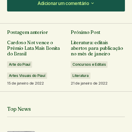
Adicionar um comentário
Adicionar um comentário
Postagem anterior
Próximo Post
O seu endereço de e-mail não será publicado.
Cardoso Not vence o
Literatura: editais
Campos obrigatórios são marcados com
*
Prêmio Lata Mais Bonita
abertos para publicação
do Brasil
no mês de janeiro
Comentário
*
Arte do Piauí
Concursos e Editais
Artes Visuais do Piauí
Literatura
15 de janeiro de 2022
21 de janeiro de 2022
Seu nome
*
Top News
Seu e-mail
*