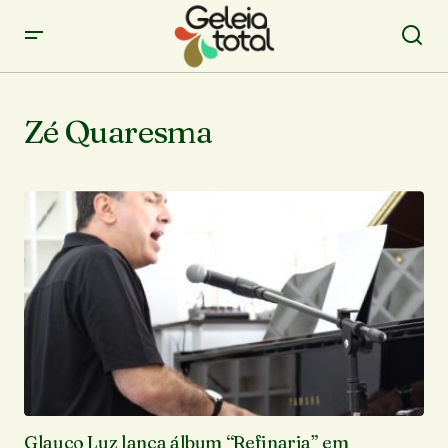
Zé Quaresma
Glauco Luz lança álbum “Refinaria” em